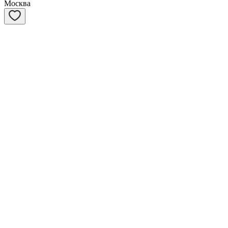
Москва
Ханна
1 год, Девочка
Москва
Смородинка
1 год, Девочка
Москва
Наоко
3 месяца, Девочка
Москва