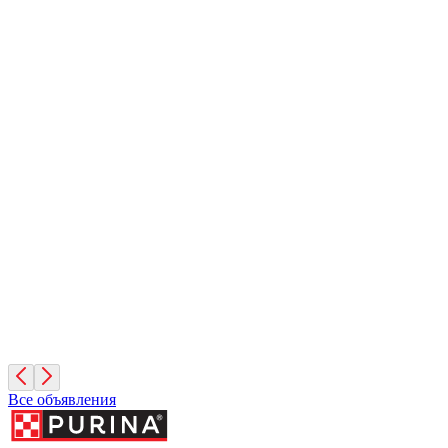
Вулкан
1 месяц, Мальчик
Санкт-Петербург
Иней
1 месяц, Мальчик
Санкт-Петербург
Фисташка
2 месяца, Девочка
Москва
Все объявления