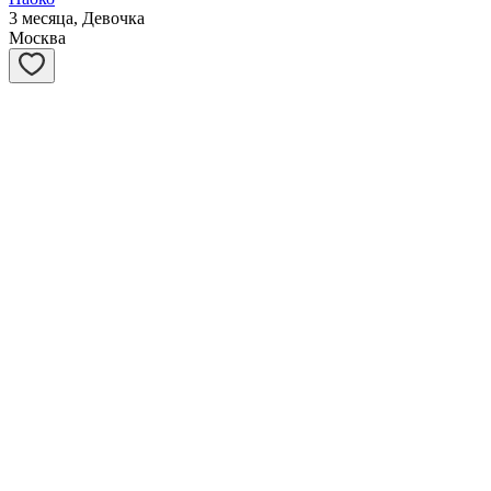
3 месяца, Девочка
Москва
Мускат
3 месяца, Мальчик
Москва
Муарчик
3 месяца, Мальчик
Москва
Мэрил
3 года, Девочка
Москва