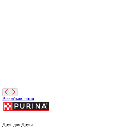
8 лет, Девочка
Москва
Яша
2 года, Мальчик
Московская область
Диего
2 года, Мальчик
Санкт-Петербург
Все объявления
Друг для Друга