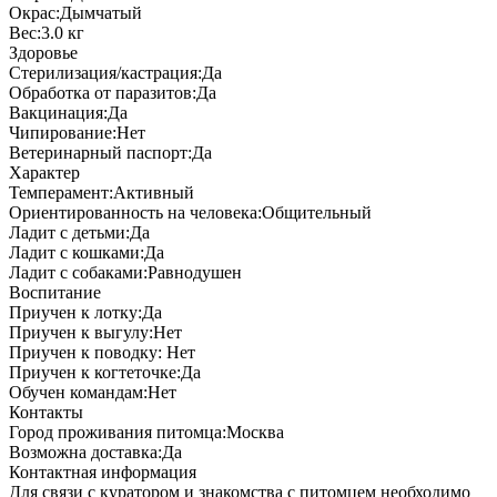
Окрас:
Дымчатый
Вес:
3.0 кг
Здоровье
Стерилизация/кастрация:
Да
Обработка от паразитов:
Да
Вакцинация:
Да
Чипирование:
Нет
Ветеринарный паспорт:
Да
Характер
Темперамент:
Активный
Ориентированность на человека:
Общительный
Ладит с детьми:
Да
Ладит с кошками:
Да
Ладит с собаками:
Равнодушен
Воспитание
Приучен к лотку:
Да
Приучен к выгулу:
Нет
Приучен к поводку:
Нет
Приучен к когтеточке:
Да
Обучен командам:
Нет
Контакты
Город проживания питомца:
Москва
Возможна доставка:
Да
Контактная информация
Для связи с куратором и знакомства с питомцем необходимо