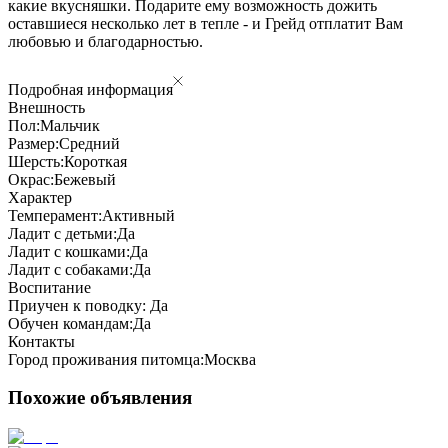
какие вкусняшки. Подарите ему возможность дожить
оставшиеся несколько лет в тепле - и Грейд отплатит Вам
любовью и благодарностью.
Подробная информация
Внешность
Пол:
Мальчик
Размер:
Средний
Шерсть:
Короткая
Окрас:
Бежевый
Характер
Темперамент:
Активный
Ладит с детьми:
Да
Ладит с кошками:
Да
Ладит с собаками:
Да
Воспитание
Приучен к поводку:
Да
Обучен командам:
Да
Контакты
Город проживания питомца:
Москва
Похожие объявления