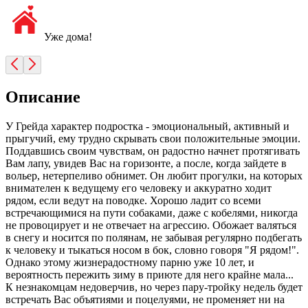
Уже дома!
Описание
У Грейда характер подростка - эмоциональный, активный и
прыгучий, ему трудно скрывать свои положительные эмоции.
Поддавшись своим чувствам, он радостно начнет протягивать
Вам лапу, увидев Вас на горизонте, а после, когда зайдете в
вольер, нетерпеливо обнимет. Он любит прогулки, на которых
внимателен к ведущему его человеку и аккуратно ходит
рядом, если ведут на поводке. Хорошо ладит со всеми
встречающимися на пути собаками, даже с кобелями, никогда
не провоцирует и не отвечает на агрессию. Обожает валяться
в снегу и носится по полянам, не забывая регулярно подбегать
к человеку и тыкаться носом в бок, словно говоря "Я рядом!".
Однако этому жизнерадостному парню уже 10 лет, и
вероятность пережить зиму в приюте для него крайне мала...
К незнакомцам недоверчив, но через пару-тройку недель будет
встречать Вас объятиями и поцелуями, не променяет ни на