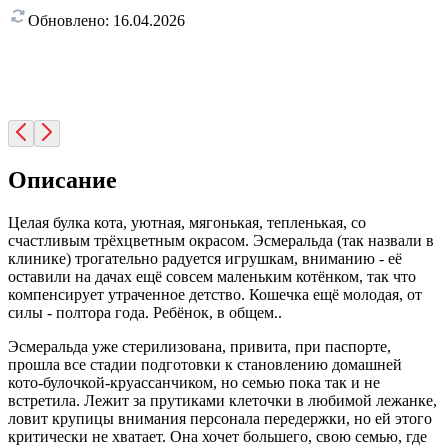
Обновлено:
16.04.2026
Описание
Целая булка кота, уютная, мягонькая, тепленькая, со
счастливым трёхцветным окрасом. Эсмеральда (так назвали в
клинике) трогательно радуется игрушкам, вниманию - её
оставили на дачах ещё совсем маленьким котёнком, так что
компенсирует утраченное детство. Кошечка ещё молодая, от
силы - полтора года. Ребёнок, в общем..
Эсмеральда уже стерилизована, привита, при паспорте,
прошла все стадии подготовки к становлению домашней
кото-булочкой-круассанчиком, но семью пока так и не
встретила. Лежит за прутиками клеточки в любимой лежанке,
ловит крупицы внимания персонала передержки, но ей этого
критически не хватает. Она хочет большего, свою семью, где