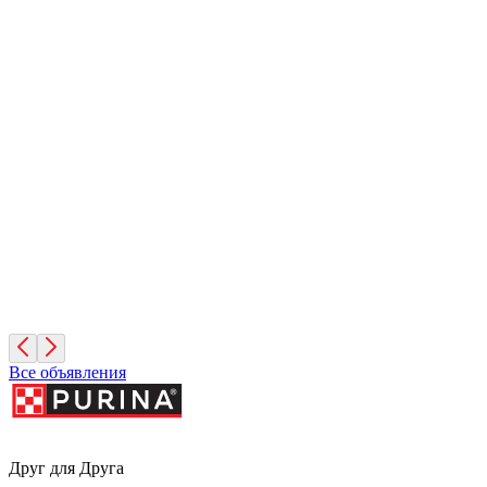
Санкт-Петербург
Иней
1 месяц, Мальчик
Санкт-Петербург
Фисташка
2 месяца, Девочка
Москва
Все объявления
Друг для Друга