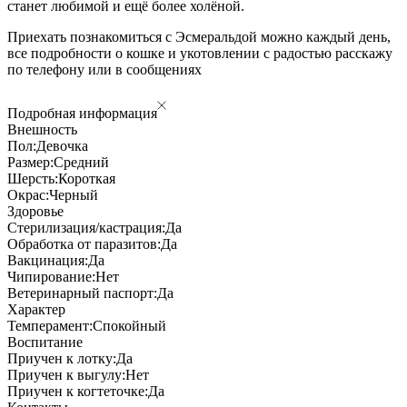
станет любимой и ещё более холёной.
Приехать познакомиться с Эсмеральдой можно каждый день,
все подробности о кошке и укотовлении с радостью расскажу
по телефону или в сообщениях
Подробная информация
Внешность
Пол:
Девочка
Размер:
Средний
Шерсть:
Короткая
Окрас:
Черный
Здоровье
Стерилизация/кастрация:
Да
Обработка от паразитов:
Да
Вакцинация:
Да
Чипирование:
Нет
Ветеринарный паспорт:
Да
Характер
Темперамент:
Спокойный
Воспитание
Приучен к лотку:
Да
Приучен к выгулу:
Нет
Приучен к когтеточке:
Да