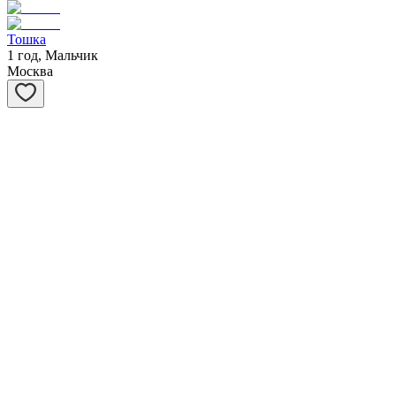
Тошка
1 год, Мальчик
Москва
Потапыч
5 лет, Мальчик
Москва
Бася
15 лет, Мальчик
Санкт-Петербург