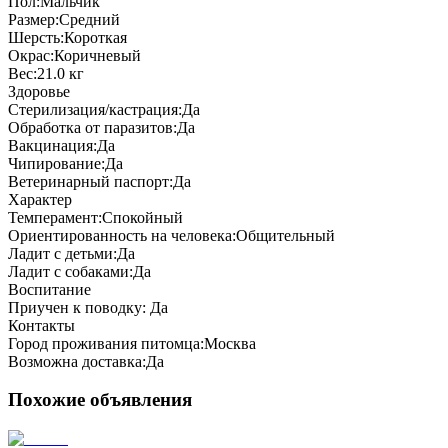
Пол:
Мальчик
Размер:
Средний
Шерсть:
Короткая
Окрас:
Коричневый
Вес:
21.0 кг
Здоровье
Стерилизация/кастрация:
Да
Обработка от паразитов:
Да
Вакцинация:
Да
Чипирование:
Да
Ветеринарный паспорт:
Да
Характер
Темперамент:
Спокойный
Ориентированность на человека:
Общительный
Ладит с детьми:
Да
Ладит с собаками:
Да
Воспитание
Приучен к поводку:
Да
Контакты
Город проживания питомца:
Москва
Возможна доставка:
Да
Похожие объявления