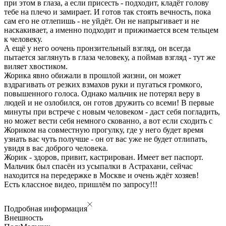
при этом в глаза, а если присесть - подходит, кладёт голову
тебе на плечо и замирает. И готов так стоять вечность, пока
сам его не отлепишь - не уйдёт. Он не напрыгивает и не
наскакивает, а именно подходит и прижимается всем тельцем
к человеку.
А ещё у него оочень пронзительный взгляд, он всегда
пытается заглянуть в глаза человеку, а поймав взгляд - тут же
виляет хвостиком.
Жорика явно обижали в прошлой жизни, он может
вздрагивать от резких взмахов руки и пугаться громкого,
повышенного голоса. Однако мальчик не потерял веру в
людей и не озлобился, он готов дружить со всеми! В первые
минуты при встрече с новым человеком - даст себя погладить,
но может вести себя немного скованно, а вот если сходить с
Жориком на совместную прогулку, где у него будет время
узнать вас чуть получше - он от вас уже не будет отлипать,
увидя в вас доброго человека.
Жорик - здоров, привит, кастрирован. Имеет вет паспорт.
Мальчик был спасён из усыпалки в Астрахани, сейчас
находится на передержке в Москве и очень ждёт хозяев!
Есть классное видео, пришлём по запросу!!!
Подробная информация
Внешность