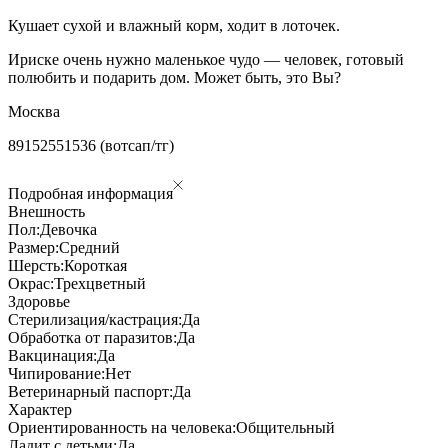
Кушает сухой и влажный корм, ходит в лоточек.
Ириске очень нужно маленькое чудо — человек, готовый
полюбить и подарить дом. Может быть, это Вы?
Москва
89152551536 (вотсап/тг)
Подробная информация
Внешность
Пол:
Девочка
Размер:
Средний
Шерсть:
Короткая
Окрас:
Трехцветный
Здоровье
Стерилизация/кастрация:
Да
Обработка от паразитов:
Да
Вакцинация:
Да
Чипирование:
Нет
Ветеринарный паспорт:
Да
Характер
Ориентированность на человека:
Общительный
Ладит с детьми:
Да