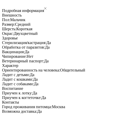
Подробная информация
Внешность
Пол:
Мальчик
Размер:
Средний
Шерсть:
Короткая
Окрас:
Двухцветный
Здоровье
Стерилизация/кастрация:
Да
Обработка от паразитов:
Да
Вакцинация:
Да
Чипирование:
Нет
Ветеринарный паспорт:
Да
Характер
Ориентированность на человека:
Общительный
Ладит с детьми:
Да
Ладит с кошками:
Да
Ладит с собаками:
Да
Воспитание
Приучен к лотку:
Да
Приучен к когтеточке:
Да
Контакты
Город проживания питомца:
Москва
Возможна доставка:
Да