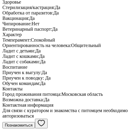
Здоровье
Стерилизация/кастрация:
Да
Обработка от паразитов:
Да
Вакцинация:
Да
Чипирование:
Нет
Ветеринарный паспорт:
Да
Характер
Темперамент:
Спокойный
Ориентированность на человека:
Общительный
Ладит с детьми:
Да
Ладит с кошками:
Да
Ладит с собаками:
Да
Воспитание
Приучен к выгулу:
Да
Приучен к поводку:
Да
Обучен командам:
Да
Контакты
Город проживания питомца:
Московская область
Возможна доставка:
Да
Контактная информация
Для связи с куратором и знакомства с питомцем необходимо
авторизоваться
Познакомиться