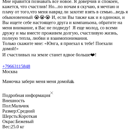
Мне нравится познавать все новое. Я доверчив и спокоен,
кажется, что счастлив! Но...по ночам я скучаю, я мечтаю и
плачу от того,что меня навряд ли захотят взять в семью...ведь я
обыкновенный 😭😭😭 И, если Вы также как и я одиноки, и
Вы ищете себе настоящего друга и компаньона, обратите на
меня внимание, я Вас не подведу! Я еще молод, со всеми
дружу и мы вместе проживем долгую, счастливую жизнь,
полную тепла, любви и взаимопонимания.
Только скажите мне: «Юнга, я приехал к тебе! Поехали
домой!»
И счастливых на земле станет вдвое больше❤️!
+79663115848
Москва
Мамочка забери меня меня домой🙏
Подробная информация
Внешность
Пол:
Мальчик
Размер:
Средний
Шерсть:
Короткая
Окрас:
Бежевый
Вес:
25.0 кг