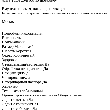
жить Тоше хочется по-прежнему...
Ему нужна семья, наконец настоящая...
Если хотите подарить Тоше любящую семью, пишите-звоните.
Москва
Подробная информация
Внешность
Пол:
Мальчик
Размер:
Маленький
Шерсть:
Короткая
Окрас:
Коричневый
Здоровье
Стерилизация/кастрация:
Да
Обработка от паразитов:
Да
Вакцинация:
Да
Чипирование:
Да
Ветеринарный паспорт:
Да
Характер
Темперамент:
Активный
Ориентированность на человека:
Общительный
Ладит с детьми:
Да
Ладит с кошками:
Нет
Ладит с собаками:
Да