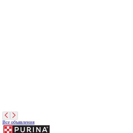
Грета
4 года, Девочка
Москва
Зиминка
1 год, Девочка
Москва
Арика
1 год, Девочка
Москва
Все объявления