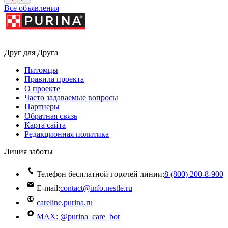
Все объявления
Друг для Друга
Питомцы
Правила проекта
О проекте
Часто задаваемые вопросы
Партнеры
Обратная связь
Карта сайта
Редакционная политика
Линия заботы
Телефон бесплатной горячей линии:
8 (800) 200‑8‑900
E-mail:
contact@info.nestle.ru
careline.purina.ru
MAX: @purina_care_bot