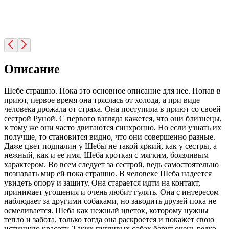
Описание
Шебе страшно. Пока это основное описание для нее. Попав в
приют, первое время она тряслась от холода, а при виде
человека дрожала от страха. Она поступила в приют со своей
сестрой Руной. С первого взгляда кажется, что они близнецы,
к тому же они часто двигаются синхронно. Но если узнать их
получше, то становится видно, что они совершенно разные.
Даже цвет подпалин у Шебы не такой яркий, как у сестры, а
нежный, как и ее имя. Шеба кроткая с мягким, боязливым
характером. Во всем следует за сестрой, ведь самостоятельно
познавать мир ей пока страшно. В человеке Шеба надеется
увидеть опору и защиту. Она старается идти на контакт,
принимает угощения и очень любит гулять. Она с интересом
наблюдает за другими собаками, но заводить друзей пока не
осмеливается. Шеба как нежный цветок, которому нужны
тепло и забота, только тогда она раскроется и покажет свою
истинную красоту. Таких пугливых собак берут очень редко,