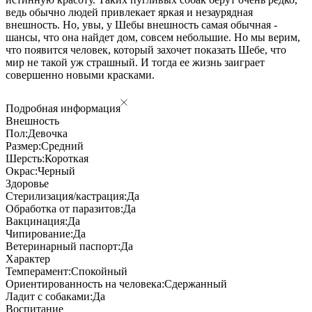
ведь обычно людей привлекает яркая и незаурядная
внешность. Но, увы, у Шебы внешность самая обычная -
шансы, что она найдет дом, совсем небольшие. Но мы верим,
что появится человек, который захочет показать Шебе, что
мир не такой уж страшный. И тогда ее жизнь заиграет
совершенно новыми красками.
Подробная информация
Внешность
Пол:
Девочка
Размер:
Средний
Шерсть:
Короткая
Окрас:
Черный
Здоровье
Стерилизация/кастрация:
Да
Обработка от паразитов:
Да
Вакцинация:
Да
Чипирование:
Да
Ветеринарный паспорт:
Да
Характер
Темперамент:
Спокойный
Ориентированность на человека:
Сдержанный
Ладит с собаками:
Да
Воспитание