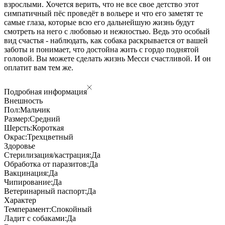
взрослыми. Хочется верить, что не все свое детство этот
симпатичный пёс проведёт в вольере и что его заметят те
самые глаза, которые всю его дальнейшую жизнь будут
смотреть на него с любовью и нежностью. Ведь это особый
вид счастья - наблюдать, как собака раскрывается от вашей
заботы и понимает, что достойна жить с гордо поднятой
головой. Вы можете сделать жизнь Месси счастливой. И он
оплатит вам тем же.
Подробная информация
Внешность
Пол:
Мальчик
Размер:
Средний
Шерсть:
Короткая
Окрас:
Трехцветный
Здоровье
Стерилизация/кастрация:
Да
Обработка от паразитов:
Да
Вакцинация:
Да
Чипирование:
Да
Ветеринарный паспорт:
Да
Характер
Темперамент:
Спокойный
Ладит с собаками:
Да