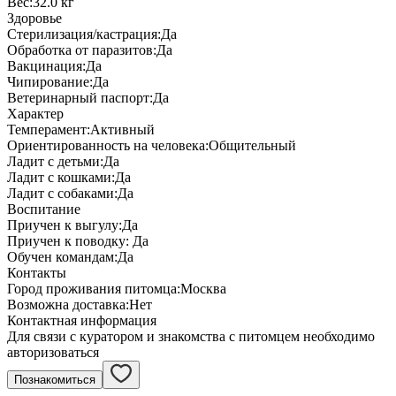
Вес:
32.0 кг
Здоровье
Стерилизация/кастрация:
Да
Обработка от паразитов:
Да
Вакцинация:
Да
Чипирование:
Да
Ветеринарный паспорт:
Да
Характер
Темперамент:
Активный
Ориентированность на человека:
Общительный
Ладит с детьми:
Да
Ладит с кошками:
Да
Ладит с собаками:
Да
Воспитание
Приучен к выгулу:
Да
Приучен к поводку:
Да
Обучен командам:
Да
Контакты
Город проживания питомца:
Москва
Возможна доставка:
Нет
Контактная информация
Для связи с куратором и знакомства с питомцем необходимо
авторизоваться
Познакомиться