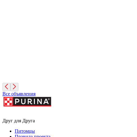
Иней
1 месяц, Мальчик
Санкт-Петербург
Фисташка
2 месяца, Девочка
Москва
Все объявления
Друг для Друга
Питомцы
Правила проекта