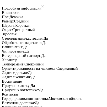
Подробная информация
Внешность
Пол:
Девочка
Размер:
Средний
Шерсть:
Короткая
Окрас:
Трехцветный
Здоровье
Стерилизация/кастрация:
Да
Обработка от паразитов:
Да
Вакцинация:
Да
Чипирование:
Да
Ветеринарный паспорт:
Да
Характер
Темперамент:
Спокойный
Ориентированность на человека:
Сдержанный
Ладит с детьми:
Да
Ладит с кошками:
Да
Воспитание
Приучен к лотку:
Да
Приучен к когтеточке:
Да
Контакты
Город проживания питомца:
Московская область
Возможна доставка:
Да