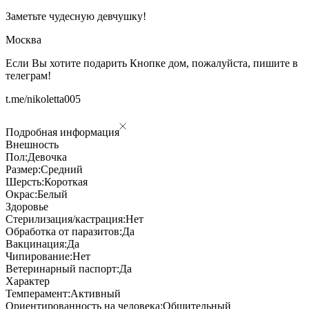
Заметьте чудесную девчушку!
Москва
Если Вы хотите подарить Кнопке дом, пожалуйста, пишите в
телеграм!
t.me/nikoletta005
Подробная информация
Внешность
Пол:
Девочка
Размер:
Средний
Шерсть:
Короткая
Окрас:
Белый
Здоровье
Стерилизация/кастрация:
Нет
Обработка от паразитов:
Да
Вакцинация:
Да
Чипирование:
Нет
Ветеринарный паспорт:
Да
Характер
Темперамент:
Активный
Ориентированность на человека:
Общительный