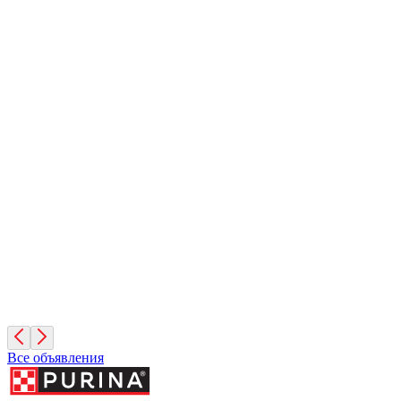
Боря
4 месяца, Мальчик
Москва
Буч
4 года, Мальчик
Московская область
Альма
11 лет, Девочка
Московская область
Все объявления