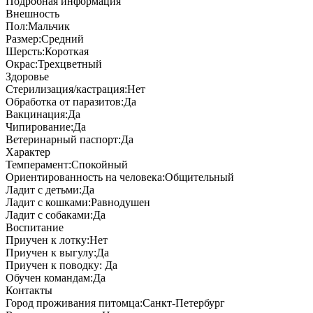
Подробная информация
Внешность
Пол:
Мальчик
Размер:
Средний
Шерсть:
Короткая
Окрас:
Трехцветный
Здоровье
Стерилизация/кастрация:
Нет
Обработка от паразитов:
Да
Вакцинация:
Да
Чипирование:
Да
Ветеринарный паспорт:
Да
Характер
Темперамент:
Спокойный
Ориентированность на человека:
Общительный
Ладит с детьми:
Да
Ладит с кошками:
Равнодушен
Ладит с собаками:
Да
Воспитание
Приучен к лотку:
Нет
Приучен к выгулу:
Да
Приучен к поводку:
Да
Обучен командам:
Да
Контакты
Город проживания питомца:
Санкт-Петербург