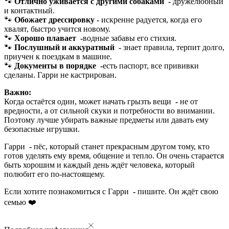
🐾
Отлично уживается с другими собаками
-
дружелюбный
и контактный.
🐾
Обожает дрессировку -
искренне радуется, когда его
хвалят, быстро учится новому.
🐾
Хорошо плавает
-
водные забавы его стихия.
🐾
Послушный и аккуратный
-
знает правила, терпит долго,
приучен к поездкам в машине.
🐾
Документы в порядке
-
есть паспорт, все прививки
сделаны. Гарри не кастрирован.
Важно:
Когда остаётся один, может начать грызть вещи
-
не от
вредности, а от сильной скуки и потребности во внимании.
Поэтому лучше убирать важные предметы или давать ему
безопасные игрушки.
Гарри
-
пёс, который станет прекрасным другом тому, кто
готов уделять ему время, общение и тепло. Он очень старается
быть хорошим и каждый день ждёт человека, который
полюбит его по-настоящему.
Если хотите познакомиться с Гарри
-
пишите. Он ждёт свою
семью ❤️