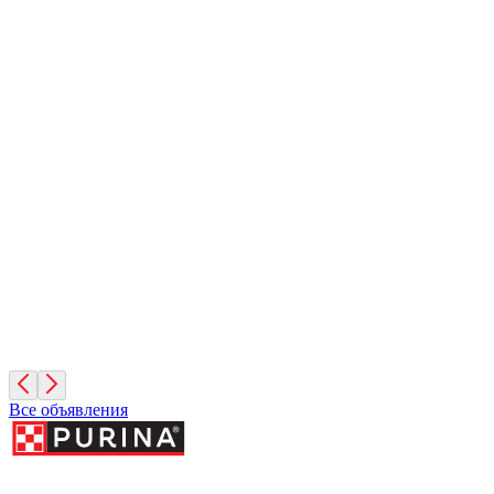
Барсук
4 месяца, Мальчик
Санкт-Петербург
Дик
10 лет, Мальчик
Санкт-Петербург
Фиона
3 года, Девочка
Санкт-Петербург
Все объявления