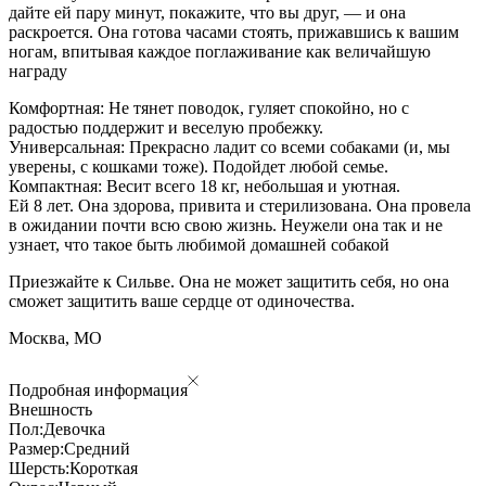
дайте ей пару минут, покажите, что вы друг, — и она
раскроется. Она готова часами стоять, прижавшись к вашим
ногам, впитывая каждое поглаживание как величайшую
награду
Комфортная: Не тянет поводок, гуляет спокойно, но с
радостью поддержит и веселую пробежку.
Универсальная: Прекрасно ладит со всеми собаками (и, мы
уверены, с кошками тоже). Подойдет любой семье.
Компактная: Весит всего 18 кг, небольшая и уютная.
Ей 8 лет. Она здорова, привита и стерилизована. Она провела
в ожидании почти всю свою жизнь. Неужели она так и не
узнает, что такое быть любимой домашней собакой
Приезжайте к Сильве. Она не может защитить себя, но она
сможет защитить ваше сердце от одиночества.
Москва, МО
Подробная информация
Внешность
Пол:
Девочка
Размер:
Средний
Шерсть:
Короткая