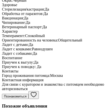
Окрас:
Черный
Здоровье
Стерилизация/кастрация:
Да
Обработка от паразитов:
Да
Вакцинация:
Да
Чипирование:
Да
Ветеринарный паспорт:
Да
Характер
Темперамент:
Спокойный
Ориентированность на человека:
Общительный
Ладит с детьми:
Да
Ладит с кошками:
Равнодушен
Ладит с собаками:
Да
Воспитание
Приучен к выгулу:
Да
Приучен к поводку:
Да
Контакты
Город проживания питомца:
Москва
Контактная информация
Для связи с куратором и знакомства с питомцем необходимо
авторизоваться
Познакомиться
Похожие объявления