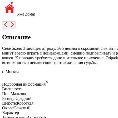
Уже дома!
Описание
Севе около 3 месяцев от роду. Это немного скромный симпатяга
минут вовсю играть с незнакомцами, смешно подпрыгивать и ра
кошек. К поводку требуется дополнительное приучение. Обраб
возможностью ненавязчивого отслеживания судьбы.
г. Москва
Подробная информация
Внешность
Пол:
Мальчик
Размер:
Средний
Шерсть:
Короткая
Окрас:
Бежевый
Характер
Темперамент:
Активный