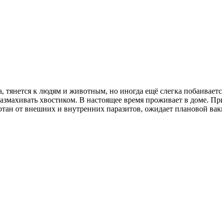
, тянется к людям и животным, но иногда ещё слегка побаивается
змахивать хвостиком. В настоящее время проживает в доме. При 
отан от внешних и внутренних паразитов, ожидает плановой ва