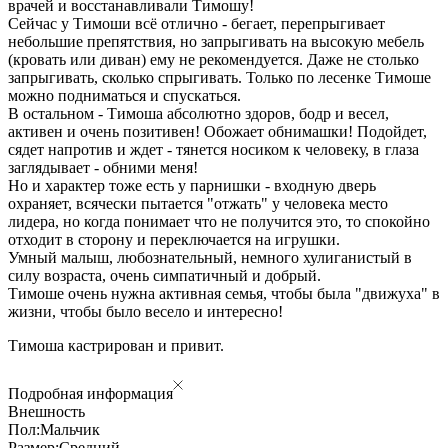
врачей и восстанавливали Тимошу!
Сейчас у Тимоши всё отлично - бегает, перепрыгивает
небольшие препятствия, но запрыгивать на высокую мебель
(кровать или диван) ему не рекомендуется. Даже не столько
запрыгивать, сколько спрыгивать. Только по лесенке Тимоше
можно подниматься и спускаться.
В остальном - Тимоша абсолютно здоров, бодр и весел,
активен и очень позитивен! Обожает обнимашки! Подойдет,
сядет напротив и ждет - тянется носиком к человеку, в глаза
заглядывает - обними меня!
Но и характер тоже есть у парнишки - входную дверь
охраняет, всячески пытается "отжать" у человека место
лидера, но когда понимает что не получится это, то спокойно
отходит в сторону и переключается на игрушки.
Умный малыш, любознательный, немного хулиганистый в
силу возраста, очень симпатичный и добрый.
Тимоше очень нужна активная семья, чтобы была "движуха" в
жизни, чтобы было весело и интересно!
Тимоша кастрирован и привит.
Подробная информация
Внешность
Пол:
Мальчик
Размер:
Средний