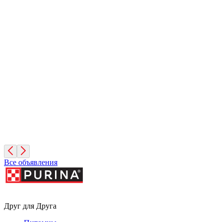
Сириус
1 год, Мальчик
Московская область
Леонид
4 месяца, Мальчик
Москва
Все объявления
Друг для Друга