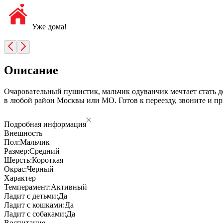
Уже дома!
Описание
Очаровательный пушистик, мальчик одуванчик мечтает стать до
в любой район Москвы или МО. Готов к переезду, звоните и п
Подробная информация
Внешность
Пол:
Мальчик
Размер:
Средний
Шерсть:
Короткая
Окрас:
Черный
Характер
Темперамент:
Активный
Ладит с детьми:
Да
Ладит с кошками:
Да
Ладит с собаками:
Да
Воспитание