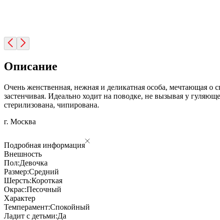
Описание
Очень женственная, нежная и деликатная особа, мечтающая о с
застенчивая. Идеально ходит на поводке, не вызывая у гуляющ
стерилизована, чипирована.
г. Москва
Подробная информация
Внешность
Пол:
Девочка
Размер:
Средний
Шерсть:
Короткая
Окрас:
Песочный
Характер
Темперамент:
Спокойный
Ладит с детьми:
Да