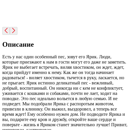
Описание
Есть у нас один особенный пес, зовут его Ярик. Люди,
которые приезжают к нам в гости могут его даже не заметить.
Ярик не выбегает встречать, виляя хвостиком, он ждет, ждет,
когда прийдут именно к нему. Как же он тогда начинает
радоваться! - виляет хвостиком, тычется в руку, ласкается, но
не прыгает. Ярик истинно деликатный пес - вежливый,
добрый, воспитанный. Он никогда ни с кем не конфликтует,
уживается с кошками и собаками, почти не лает, ходит на
поводке. Это пес идеально вольется в любую семью. И не
подведет. Мы подобрали Ярика с распоротым животом,
привезли в клинику. Он выжил, выздоровел, а теперь все
время ждет! Ему особенно нужен дом. Не подводите Ярика и
вы, подарите ему кров и дружбу, откройте ваше сердце и
поверьте - жизнь я Яриком станет значительно лучше! Привит,
чипирован, кастрирован.