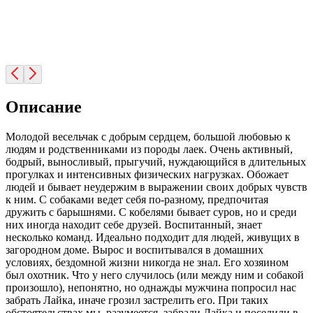
Описание
Молодой весельчак с добрым сердцем, большой любовью к
людям и родственниками из породы лаек. Очень активный,
бодрый, выносливый, прыгучий, нуждающийся в длительных
прогулках и интенсивных физических нагрузках. Обожает
людей и бывает неудержим в выражении своих добрых чувств
к ним. С собаками ведет себя по-разному, предпочитая
дружить с барышнями. С кобелями бывает суров, но и среди
них иногда находит себе друзей. Воспитанный, знает
несколько команд. Идеально подходит для людей, живущих в
загородном доме. Вырос и воспитывался в домашних
условиях, бездомной жизни никогда не знал. Его хозяином
был охотник. Что у него случилось (или между ним и собакой
произошло), непонятно, но однажды мужчина попросил нас
забрать Лайка, иначе грозил застрелить его. При таких
обстоятельствах мы, разумеется, забрали Лайка и поселили в