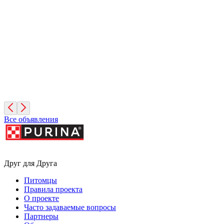
Вита
1 год, Девочка
Московская область
Лучик
11 месяцев, Мальчик
Москва
Все объявления
Друг для Друга
Питомцы
Правила проекта
О проекте
Часто задаваемые вопросы
Партнеры