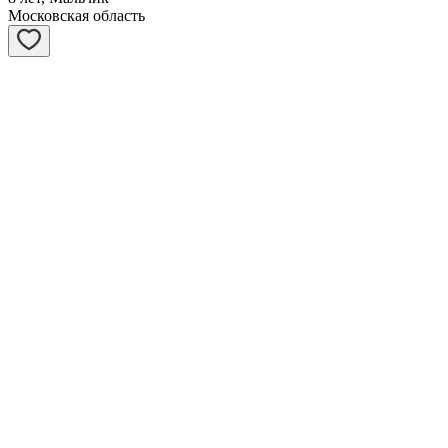
Московская область
Асти
1 год, Девочка
Московская область
Виста
6 лет, Девочка
Московская область
Блэки
11 месяцев, Девочка