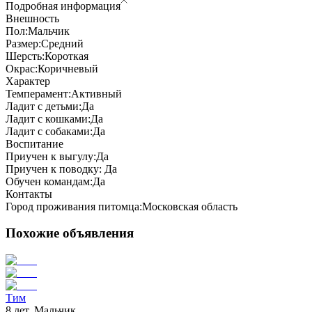
Подробная информация
Внешность
Пол:
Мальчик
Размер:
Средний
Шерсть:
Короткая
Окрас:
Коричневый
Характер
Темперамент:
Активный
Ладит с детьми:
Да
Ладит с кошками:
Да
Ладит с собаками:
Да
Воспитание
Приучен к выгулу:
Да
Приучен к поводку:
Да
Обучен командам:
Да
Контакты
Город проживания питомца:
Московская область
Похожие объявления
Тим
8 лет, Мальчик