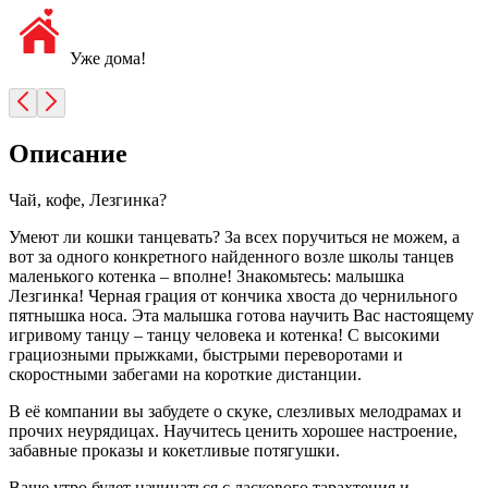
Уже дома!
Описание
Чай, кофе, Лезгинка?
Умеют ли кошки танцевать? За всех поручиться не можем, а
вот за одного конкретного найденного возле школы танцев
маленького котенка – вполне! Знакомьтесь: малышка
Лезгинка! Черная грация от кончика хвоста до чернильного
пятнышка носа. Эта малышка готова научить Вас настоящему
игривому танцу – танцу человека и котенка! С высокими
грациозными прыжками, быстрыми переворотами и
скоростными забегами на короткие дистанции.
В её компании вы забудете о скуке, слезливых мелодрамах и
прочих неурядицах. Научитесь ценить хорошее настроение,
забавные проказы и кокетливые потягушки.
Ваше утро будет начинаться с ласкового тарахтения и