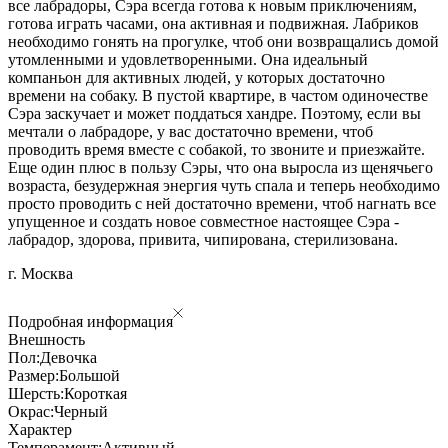
все лабрадоры, Сэра всегда готова к новым приключениям,
готова играть часами, она активная и подвижная. Лабриков
необходимо гонять на прогулке, чтоб они возвращались домой
утомленными и удовлетворенными. Она идеальный
компаньон для активных людей, у которых достаточно
времени на собаку. В пустой квартире, в частом одиночестве
Сэра заскучает и может поддаться хандре. Поэтому, если вы
мечтали о лабрадоре, у вас достаточно времени, чтоб
проводить время вместе с собакой, то звоните и приезжайте.
Еще один плюс в пользу Сэры, что она выросла из щенячьего
возраста, безудержная энергия чуть спала и теперь необходимо
просто проводить с ней достаточно времени, чтоб нагнать все
упущенное и создать новое совместное настоящее Сэра -
лабрадор, здорова, привита, чипирована, стерилизована.
г. Москва
Подробная информация
Внешность
Пол:
Девочка
Размер:
Большой
Шерсть:
Короткая
Окрас:
Черный
Характер
Темперамент:
Активный