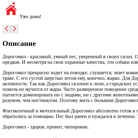
Уже дома!
Описание
Дорогомил - красивый, умный пес, уверенный в своих силах. 
предков. И несмотря на свои охранные качества, эти собаки и
Дорогомил прекрасно ходит на поводке, слушается, знает ком
траве. С его густой шерстью летом ему, конечно, жарко. Для Д
активности. Так как Дорогомил склонен к лени, а городских ус
помочь не мучится от жары. Часто размеренное поведение сре
пытается доминировать ни с людьми, ни с другими животными. К
разумом, чем инстинктом. Поэтому жить с большим Дорогомило
Флегматичный и мечтательный Дорогомил абсолютно готов к пе
обратились за помощью. Пес был ранен и нуждался в лечении. Т
Дорогомил - здоров, привит, чипирован.