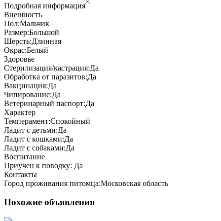
Подробная информация
Внешность
Пол:
Мальчик
Размер:
Большой
Шерсть:
Длинная
Окрас:
Белый
Здоровье
Стерилизация/кастрация:
Да
Обработка от паразитов:
Да
Вакцинация:
Да
Чипирование:
Да
Ветеринарный паспорт:
Да
Характер
Темперамент:
Спокойный
Ладит с детьми:
Да
Ладит с кошками:
Да
Ладит с собаками:
Да
Воспитание
Приучен к поводку:
Да
Контакты
Город проживания питомца:
Московская область
Похожие объявления