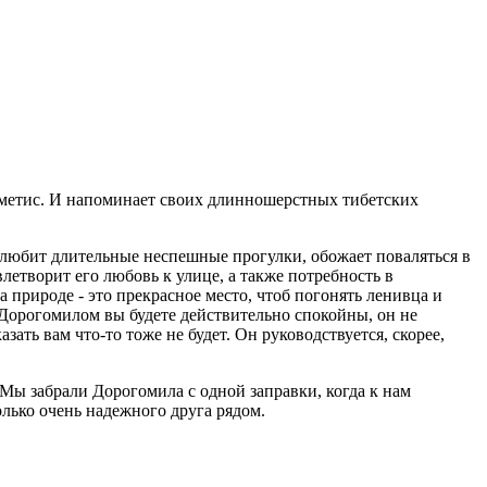
о метис. И напоминает своих длинношерстных тибетских
л любит длительные неспешные прогулки, обожает поваляться в
летворит его любовь к улице, а также потребность в
а природе - это прекрасное место, чтоб погонять ленивца и
 Дорогомилом вы будете действительно спокойны, он не
ать вам что-то тоже не будет. Он руководствуется, скорее,
ы забрали Дорогомила с одной заправки, когда к нам
олько очень надежного друга рядом.