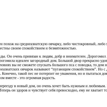
Он похож на среднеазиатскую овчарку, либо чистокровный, либ
звестны своим спокойствием и безмятежностью.
анды. Он очень привязан к людям, добр и внимателен. Дорогоми
орогомила идеален загородный дом. Большой двор прекрасно удов
ловиях вы не сможете спускать большого пса с поводка, то дом н
днеазиатских овчарок называют “пугающим спокойствием”. Но с
онечно, такой пес не потерпит не уважения, но и пытаться доказ
м вместе - это огромная радость.
реезду в новый дом, он очень хочет быть нужным и любимым. М
еперь он здоров и чувствует себя превосходно, ему не хватает т