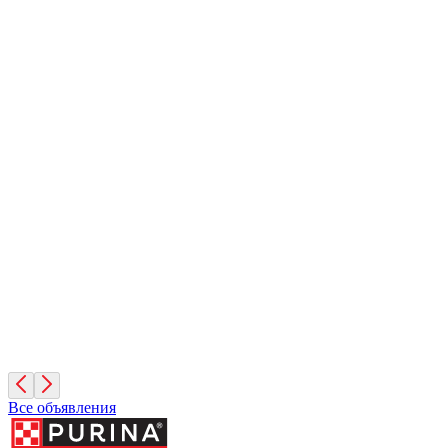
Вулкан
1 месяц, Мальчик
Санкт-Петербург
Иней
1 месяц, Мальчик
Санкт-Петербург
Фисташка
2 месяца, Девочка
Москва
Все объявления