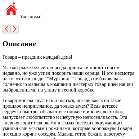
Уже дома!
Описание
Говард – праздник каждый день!
Усатый рыже-белый непоседа приехал в приют совсем
недавно, но уже успел покорить наши сердца. И это несмотря
на то, что жизнь до ""Муркоши"" Говарда не баловала –
солнечного малыша в компании шестерых товарищей нашли
выброшенными на улицу в тесной коробке.
Говард мог бы грустить и бояться, оглядываясь на такое
прошлое неприглядное, да только зачем? Ведь детское
сердечко быстро забывает все плохое и вперед всех обид
выпускает любопытство и шебутную непоседливость. Эта
энергия горит искорками в глазах, веселит окружающих
умильными усатыми рожицами, которые воображуля Говард
потешно корчит соседям. Малыш готов бежать навстречу