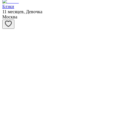
Блэки
11 месяцев, Девочка
Москва
Вовочка
3 года, Мальчик
Москва
Карамелька
2 месяца, Девочка
Москва