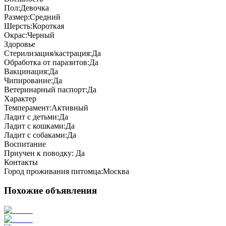
Пол:
Девочка
Размер:
Средний
Шерсть:
Короткая
Окрас:
Черный
Здоровье
Стерилизация/кастрация:
Да
Обработка от паразитов:
Да
Вакцинация:
Да
Чипирование:
Да
Ветеринарный паспорт:
Да
Характер
Темперамент:
Активный
Ладит с детьми:
Да
Ладит с кошками:
Да
Ладит с собаками:
Да
Воспитание
Приучен к поводку:
Да
Контакты
Город проживания питомца:
Москва
Похожие объявления