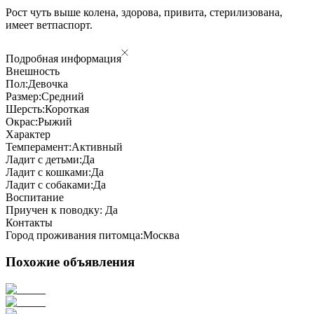
Рост чуть выше колена, здорова, привита, стерилизована,
имеет ветпаспорт.
Подробная информация
Внешность
Пол:
Девочка
Размер:
Средний
Шерсть:
Короткая
Окрас:
Рыжий
Характер
Темперамент:
Активный
Ладит с детьми:
Да
Ладит с кошками:
Да
Ладит с собаками:
Да
Воспитание
Приучен к поводку:
Да
Контакты
Город проживания питомца:
Москва
Похожие объявления