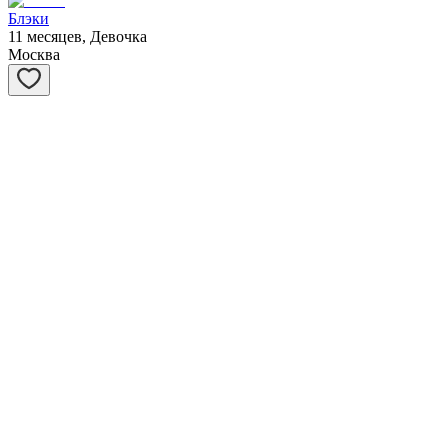
Блэки
11 месяцев, Девочка
Москва
Вовочка
3 года, Мальчик
Москва
Карамелька
2 месяца, Девочка
Москва