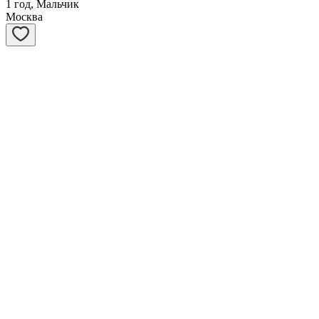
1 год, Мальчик
Москва
Потапыч
5 лет, Мальчик
Москва
Бася
15 лет, Мальчик
Санкт-Петербург
Макс
6 лет, Мальчик