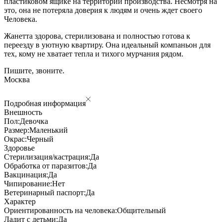
пластиковом ящике на территории производства. Несмотря на
это, она не потеряла доверия к людям и очень ждет своего
Человека.
Жанетта здорова, стерилизована и полностью готова к
переезду в уютную квартиру. Она идеальный компаньон для
тех, кому не хватает тепла и тихого мурчания рядом.
Пишите, звоните.
Москва
Подробная информация
Внешность
Пол:
Девочка
Размер:
Маленький
Окрас:
Черный
Здоровье
Стерилизация/кастрация:
Да
Обработка от паразитов:
Да
Вакцинация:
Да
Чипирование:
Нет
Ветеринарный паспорт:
Да
Характер
Ориентированность на человека:
Общительный
Ладит с детьми:
Да