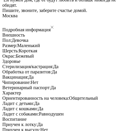
обидят.
Пишите, звоните, заберите счастье домой.
Москва
Подробная информация
Внешность
Пол:
Девочка
Размер:
Маленький
Шерсть:
Короткая
Окрас:
Бежевый
Здоровье
Стерилизация/кастрация:
Да
Обработка от паразитов:
Да
Вакцинация:
Да
Чипирование:
Нет
Ветеринарный паспорт:
Да
Характер
Ориентированность на человека:
Общительный
Ладит с детьми:
Да
Ладит с кошками:
Да
Ладит с собаками:
Равнодушен
Воспитание
Приучен к лотку:
Да
Приучен к выгулу:
Нет