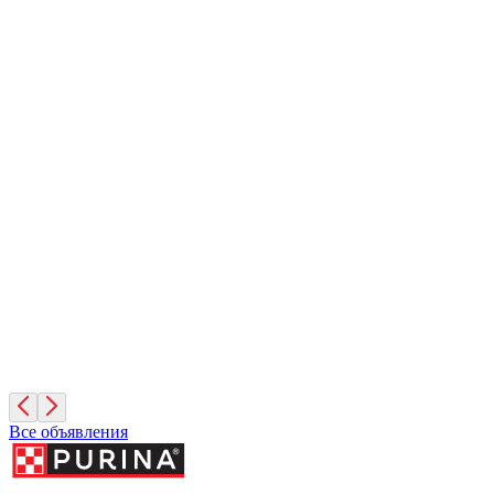
Кешью
2 месяца, Мальчик
Москва
Фундук
2 месяца, Мальчик
Москва
Руфина
4 года, Девочка
Москва
Все объявления