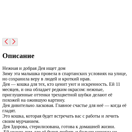
Описание
Нежная и добрая Дея ищет дом
Зиму эта малышка провела в спартанских условиях на улице,
но сохранила веру в людей и кроткий нрав.
Дея — кошка для тех, кто ценит уют и искренность. Ей 11
месяцев, и она обладает редким окрасом: нежные,
приглушенные оттенки трехцветной шубки делают её
похожей на ожившую картину.
Дея дивительно ласковая. Главное счастье для неё — когда её
гладят.
Это кошка, которая будет встречать вас с работы и лечить
своим мурчанием.
Дея Здорова, стерилизована, готова к домашней жизни.
Ей нужен дом, где её будут любить и больше никогда не