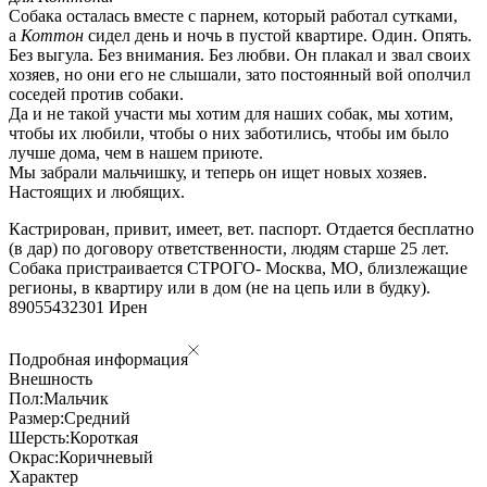
Собака осталась вместе с парнем, который работал сутками,
а
Коттон
сидел день и ночь в пустой квартире. Один. Опять.
Без выгула. Без внимания. Без любви. Он плакал и звал своих
хозяев, но они его не слышали, зато постоянный вой ополчил
соседей против собаки.
Да и не такой участи мы хотим для наших собак, мы хотим,
чтобы их любили, чтобы о них заботились, чтобы им было
лучше дома, чем в нашем приюте.
Мы забрали мальчишку, и теперь он ищет новых хозяев.
Настоящих и любящих.
Кастрирован, привит, имеет, вет. паспорт. Отдается бесплатно
(в дар) по договору ответственности, людям старше 25 лет.
Собака пристраивается СТРОГО- Москва, МО, близлежащие
регионы, в квартиру или в дом (не на цепь или в будку).
89055432301 Ирен
Подробная информация
Внешность
Пол:
Мальчик
Размер:
Средний
Шерсть:
Короткая
Окрас:
Коричневый
Характер