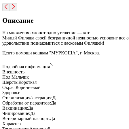
Описание
На множество хлопот одно утешение — кот.
Милый Филяша своей безграничной нежностью успокоит все сер
удовольствии познакомиться с ласковым Филяшей!
Центр помощи кошкам "МУРКОША", г. Москва.
Подробная информация
Внешность
Пол:
Мальчик
Шерсть:
Короткая
Окрас:
Коричневый
Здоровье
Стерилизация/кастрация:
Да
Обработка от паразитов:
Да
Вакцинация:
Да
Чипирование:
Да
Ветеринарный паспорт:
Да
Характер
Темперамент:
Активный