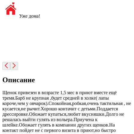
Уже дома!
Описание
Щенок привезен в возрасте 1,5 мес в приют вместе ещё
тремя.Барб не крупная ,будет средней в холке( лапы
короче,чем у овчарок).Спокойная,робкая,очень тактильная , не
кусается,не рычит.Хорошо контачит с детьми.Поддается
дрессировке.Обожает купаться,любит вкусняшки.Долго не
решалась выйти гулять из вольера.Приучена к
шлейке.Обожает гулять в компании других щенков.На
контакт пойдет не с первого визита в приют,но быстро