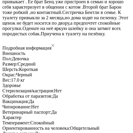
привыкает . Ее брат Бенц уже пристроен в семью и хорошо
себя характеризует в общении с котом .Второй брат Барон
тоже робкий ,но контактный.Сестричка Бентли в семье. К
туалету привыкли за 2 месяца,но дома ходят на пеленку. Этот
щенок не будет носится по двору,а предпочтет спокойные
прогулки.Оденьте на неё яркую шлейку и она затмит всех
породистых собак.Приучена к туалету на пелёнку.
Подробная информация
Внешность
Пол:
Девочка
Размер:
Средний
Шерсть:
Короткая
Окрас:
Черный
Вес:
17.0 кг
Здоровье
Стерилизация/кастрация:
Нет
Обработка от паразитов:
Да
Вакцинация:
Да
Чипирование:
Нет
Ветеринарный паспорт:
Да
Характер
Темперамент:
Спокойный
Ориентированность на человека:
Общительный