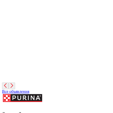
Барсук
4 месяца, Мальчик
Санкт-Петербург
Дик
10 лет, Мальчик
Санкт-Петербург
Фиона
3 года, Девочка
Санкт-Петербург
Все объявления