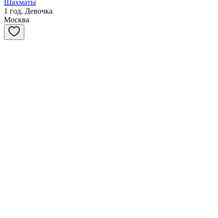
Шахматы
1 год, Девочка
Москва
Степашка
1 год, Мальчик
Москва
Ханна
1 год, Девочка
Москва
Смородинка