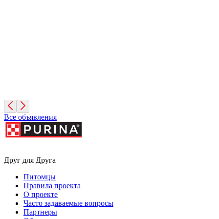
Лайма
6 лет, Девочка
Санкт-Петербург
Симона
3 месяца, Девочка
Санкт-Петербург
Все объявления
Друг для Друга
Питомцы
Правила проекта
О проекте
Часто задаваемые вопросы
Партнеры