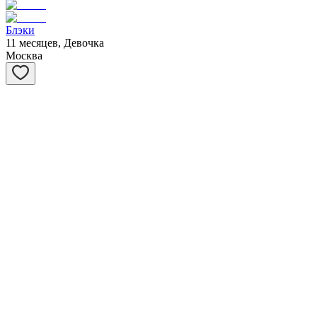
Блэки
11 месяцев, Девочка
Москва
Вовочка
3 года, Мальчик
Москва
Карамелька
2 месяца, Девочка
Москва