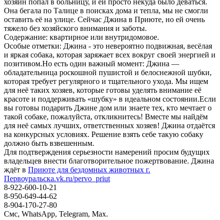
хозяин попал в больницу, и ей просто некуда было деваться.
Она бегала по Талице в поисках дома и тепла, мы не смогли
оставить её на улице. Сейчас Джина в Приюте, но ей очень
тяжело без хозяйского внимания и заботы.
Содержание: квартирное или внутридомовое.
Особые отметки: Джина - это невероятно подвижная, весёлая
и яркая собака, которая заряжает всех вокруг своей энергией и
позитивом.Но есть один важный момент: Джина —
обладательница роскошной пушистой и белоснежной шубки,
которая требует регулярного и тщательного ухода. Мы ищем
для неё таких хозяев, которые готовы уделять внимание её
красоте и поддерживать «шубку» в идеальном состоянии.Если
вы готовы подарить Джине дом или знаете тех, кто мечтает о
такой собаке, пожалуйста, откликнитесь! Вместе мы найдём
для неё самых лучших, ответственных хозяев! Джина отдаётся
на конкурсных условиях. Решение взять себе такую собаку
должно быть взвешенным.
Для подтверждения серьезности намерений просим будущих
владельцев внести благотворительное пожертвование. Джина
ждёт в
Приюте для бездомных животных г.
Первоуральска.
vk.ru/pervo_priut
8-922-600-10-21
8-950-649-44-62
8-904-170-27-80
Смс, WhatsApp, Telegram, Max.