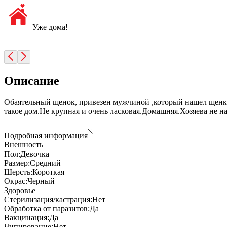
Уже дома!
Описание
Обаятельный щенок, привезен мужчиной ,который нашел щенка 
такое дом.Не крупная и очень ласковая.Домашняя.Хозяева не 
Подробная информация
Внешность
Пол:
Девочка
Размер:
Средний
Шерсть:
Короткая
Окрас:
Черный
Здоровье
Стерилизация/кастрация:
Нет
Обработка от паразитов:
Да
Вакцинация:
Да
Чипирование:
Нет