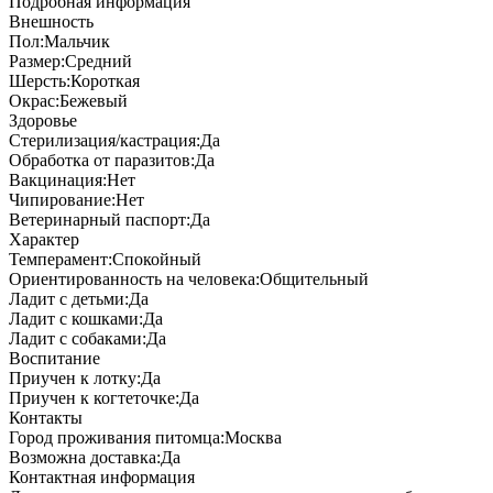
Подробная информация
Внешность
Пол:
Мальчик
Размер:
Средний
Шерсть:
Короткая
Окрас:
Бежевый
Здоровье
Стерилизация/кастрация:
Да
Обработка от паразитов:
Да
Вакцинация:
Нет
Чипирование:
Нет
Ветеринарный паспорт:
Да
Характер
Темперамент:
Спокойный
Ориентированность на человека:
Общительный
Ладит с детьми:
Да
Ладит с кошками:
Да
Ладит с собаками:
Да
Воспитание
Приучен к лотку:
Да
Приучен к когтеточке:
Да
Контакты
Город проживания питомца:
Москва
Возможна доставка:
Да
Контактная информация