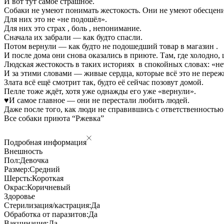
И вот тут самое страшное.
Собаки не умеют понимать жестокость. Они не умеют обесцени
Для них это не «не подошёл».
Для них это страх , боль , непонимание.
Сначала их забрали — как будто спасли.
Потом вернули — как будто не подошедший товар в магазин .
И после дома они снова оказались в приюте. Там, где холодно,
Людская жестокость в таких историях в спокойных словах: «не
И за этими словами — живые сердца, которые всё это не переж
Злата всё ещё смотрит так, будто её сейчас позовут домой.
Пелле тоже ждёт, хотя уже однажды его уже «вернули».
♥️И самое главное — они не перестали любить людей.
Даже после того, как люди не справившись с ответственностью
Все собаки приюта “Ржевка”
Подробная информация
Внешность
Пол:
Девочка
Размер:
Средний
Шерсть:
Короткая
Окрас:
Коричневый
Здоровье
Стерилизация/кастрация:
Да
Обработка от паразитов:
Да
Вакцинация:
Да