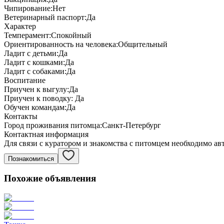
Чипирование:
Нет
Ветеринарный паспорт:
Да
Характер
Темперамент:
Спокойный
Ориентированность на человека:
Общительный
Ладит с детьми:
Да
Ладит с кошками:
Да
Ладит с собаками:
Да
Воспитание
Приучен к выгулу:
Да
Приучен к поводку:
Да
Обучен командам:
Да
Контакты
Город проживания питомца:
Санкт-Петербург
Контактная информация
Для связи с куратором и знакомства с питомцем необходимо ав
Познакомиться
Похожие объявления