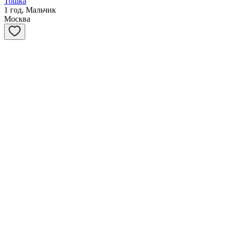
Тошка
1 год, Мальчик
Москва
Потапыч
5 лет, Мальчик
Москва
Бася
15 лет, Мальчик
Санкт-Петербург
Макс