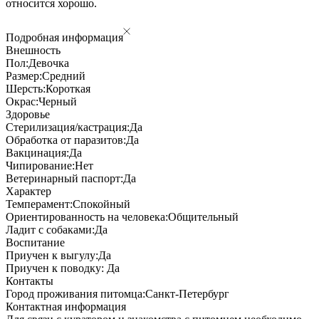
относится хорошо.
Подробная информация
Внешность
Пол:
Девочка
Размер:
Средний
Шерсть:
Короткая
Окрас:
Черный
Здоровье
Стерилизация/кастрация:
Да
Обработка от паразитов:
Да
Вакцинация:
Да
Чипирование:
Нет
Ветеринарный паспорт:
Да
Характер
Темперамент:
Спокойный
Ориентированность на человека:
Общительный
Ладит с собаками:
Да
Воспитание
Приучен к выгулу:
Да
Приучен к поводку:
Да
Контакты
Город проживания питомца:
Санкт-Петербург
Контактная информация