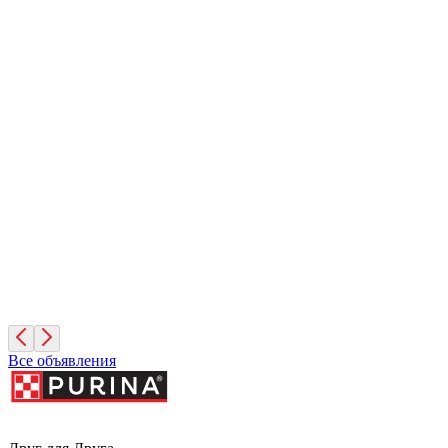
11 месяцев, Девочка
Москва
Сириус
1 год, Мальчик
Московская область
Леонид
4 месяца, Мальчик
Москва
Все объявления