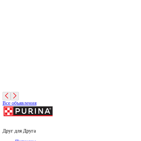
Фундук
2 месяца, Мальчик
Москва
Руфина
4 года, Девочка
Москва
Все объявления
Друг для Друга