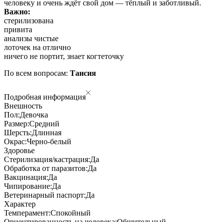
человеку и очень ждёт свой дом — тёплый и заботливый.
Важно:
стерилизована
привита
анализы чистые
лоточек на отлично
ничего не портит, знает когтеточку
По всем вопросам:
Таисия
Подробная информация
Внешность
Пол:
Девочка
Размер:
Средний
Шерсть:
Длинная
Окрас:
Черно-белый
Здоровье
Стерилизация/кастрация:
Да
Обработка от паразитов:
Да
Вакцинация:
Да
Чипирование:
Да
Ветеринарный паспорт:
Да
Характер
Темперамент:
Спокойный
Ориентированность на человека:
Общительный