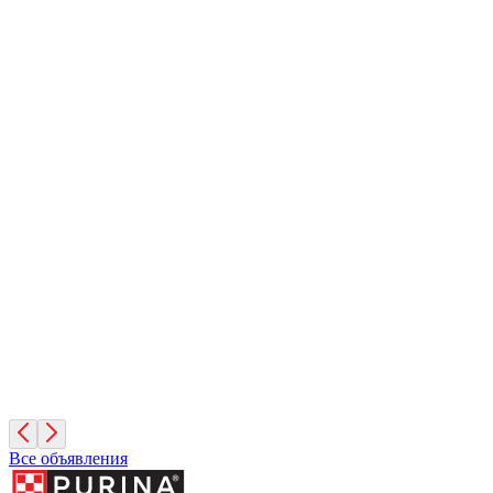
Иней
1 месяц, Мальчик
Санкт-Петербург
Фисташка
2 месяца, Девочка
Москва
Кешью
2 месяца, Мальчик
Москва
Все объявления