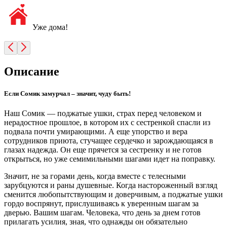
Уже дома!
Описание
Если Сомик замурчал – значит, чуду быть!
Наш Сомик — поджатые ушки, страх перед человеком и
нерадостное прошлое, в котором их с сестренкой спасли из
подвала почти умирающими. А еще упорство и вера
сотрудников приюта, стучащее сердечко и зарождающаяся в
глазах надежда. Он еще прячется за сестренку и не готов
открыться, но уже семимильными шагами идет на поправку.
Значит, не за горами день, когда вместе с телесными
зарубцуются и раны душевные. Когда настороженный взгляд
сменится любопытствующим и доверчивым, а поджатые ушки
гордо воспрянут, прислушиваясь к уверенным шагам за
дверью. Вашим шагам. Человека, что день за днем готов
прилагать усилия, зная, что однажды он обязательно