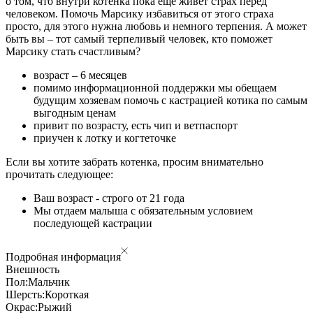
о том, что внутри котенка пока еще живет страх перед
человеком. Помочь Марсику избавиться от этого страха
просто, для этого нужна любовь и немного терпения. А может
быть вы – тот самый терпеливый человек, кто поможет
Марсику стать счастливым?
возраст – 6 месяцев
помимо информационной поддержки мы обещаем
будущим хозяевам помочь с кастрацией котика по самым
выгодным ценам
привит по возрасту, есть чип и ветпаспорт
приучен к лотку и когтеточке
Если вы хотите забрать котенка, просим внимательно
прочитать следующее:
Ваш возраст - строго от 21 года
Мы отдаем малыша с обязательным условием
последующей кастрации
Подробная информация
Внешность
Пол:
Мальчик
Шерсть:
Короткая
Окрас:
Рыжий