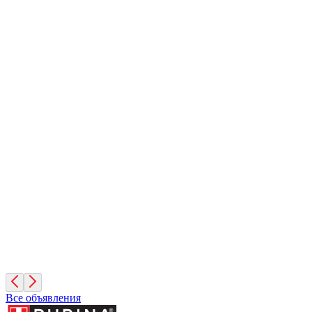
Иней
1 месяц, Мальчик
Санкт-Петербург
Фисташка
2 месяца, Девочка
Москва
Кешью
2 месяца, Мальчик
Москва
Все объявления